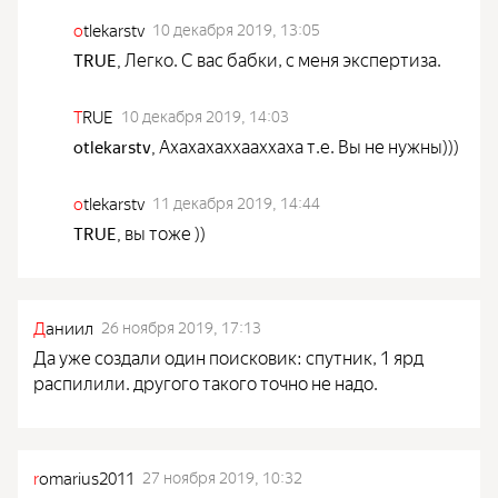
o
tlekarstv
10 декабря 2019, 13:05
Легко. С вас бабки, с меня экспертиза.
TRUE
,
T
RUE
10 декабря 2019, 14:03
Ахахахаххааххаха т.е. Вы не нужны)))
otlekarstv
,
o
tlekarstv
11 декабря 2019, 14:44
вы тоже ))
TRUE
,
Д
аниил
26 ноября 2019, 17:13
Да уже создали один поисковик: спутник, 1 ярд
распилили. другого такого точно не надо.
r
omarius2011
27 ноября 2019, 10:32