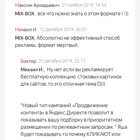
М
аксим Аркадьевич
27 ноября 2019, 18:54
все что нужно знать о этом формате ! :))
MIX-BOX
,
М
ихаил И.
12 декабря 2019, 00:01
Абсолютно не эффективный способ
MIX-BOX
,
рекламы, формат мертвый.
В
иктор
23 декабря 2019, 22:17
Ну нет если вы рекламирует
Михаил И.
,
бесплатную коллекцию стоковых картинок
для сайтов, то это отличная тема D)))
"Новый тип кампаний «Продвижение
контента» в Яндекс.Директе позволит в
показывать вашу подборку в приоритетном
размещении по релевантным запросам. " Яша
будет показывать то почему КЛИКАЮТ или