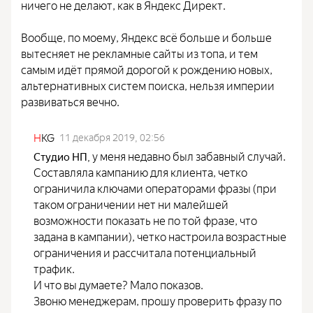
ничего не делают, как в Яндекс Директ.
Вообще, по моему, Яндекс всё больше и больше
вытесняет не рекламные сайты из топа, и тем
самым идёт прямой дорогой к рождению новых,
альтернативных систем поиска, нельзя империи
развиваться вечно.
H
KG
11 декабря 2019, 02:56
у меня недавно был забавный случай.
Студио НП
,
Составляла кампанию для клиента, четко
ограничила ключами операторами фразы (при
таком ограничении нет ни малейшей
возможности показать не по той фразе, что
задана в кампании), четко настроила возрастные
ограничения и рассчитала потенциальный
трафик.
И что вы думаете? Мало показов.
Звоню менеджерам, прошу проверить фразу по