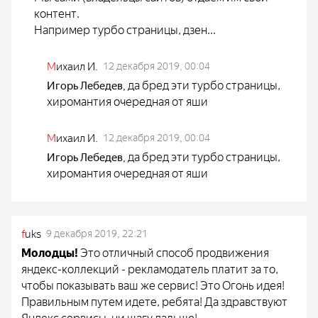
контент.
Например турбо страницы, дзен...
М
ихаил И.
12 декабря 2019, 00:04
да бред эти турбо страницы,
Игорь Лебедев
,
хиромантия очередная от яши
М
ихаил И.
12 декабря 2019, 00:04
да бред эти турбо страницы,
Игорь Лебедев
,
хиромантия очередная от яши
f
uks
9 декабря 2019, 22:21
Молодцы!
Это отличный способ продвижения
яндекс-коллекций - рекламодатель платит за то,
чтобы показывать ваш же сервис! Это Огонь идея!
Правильным путем идете, ребята! Да здравствуют
Яндекс сервисы, ни шагу дальше!