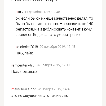
H
KG
11 декабря 2019, 02:46
ох, если бы он их еще качественно делал, то
было бы не так страшно. Но заводить по 140
регистраций и дублировать контент в кучу
сервисов Яндекса - это уже за гранью.
k
olokolez2018
20 декабря 2019, 17:45
лайк
HKG
,
r
emcenter74ru
26 ноября 2019, 12:17
Поддерживаю!!
m
aksiservis.777
26 ноября 2019, 14:45
это не ощущения, это так и есть.