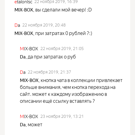
e
talonlsc
22 ноября 2019, 16:39
вы сделали мой вечер! :D
MIX-BOX
,
D
a
22 ноября 2019, 20:48
при затратах 0 рублей ?:)
MIX-BOX
,
M
IX-BOX
22 ноября 2019, 21:05
да при затратах о руб
Da
,
D
a
22 ноября 2019, 21:37
кнопка чата в коллекции привлекает
MIX-BOX
,
больше внимания, чем кнопка перехода на
сайт. может к каждому изображению в
описании ещё ссылку вставлять ?
M
IX-BOX
23 ноября 2019, 13:21
может
Da
,