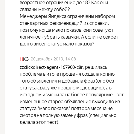
возрастное ограничение до 18? Как они
связаны между собой?
Менеджеры Яндекса ограничены набором
стандартных рекомендаций из справки,
поэтому когда мало показов, они советуют
логичное - убрать кавычки. А если не секрет,
долго висел статус мало показов?
H
KG
20 декабря 2019, 14:08
решилась
zzclickdirect-agent-167900-c8r
,
проблема в итоге проще - я создала копию
того объявления и добавила фраз (оно без
статуса сразу же прошло модерацию), а в
исходном изменила на более популярные - вот
измененное старое объявление выходило из
статуса "мало показов" полтора месяца не
смотря на полную замену фраз (специально
делала этот тест).