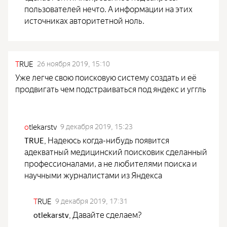
пользователей нечто. А информации на этих
источниках авторитетной ноль.
T
RUE
26 ноября 2019, 15:10
Уже легче свою поисковую систему создать и её
продвигать чем подстраиваться под яндекс и уггль
o
tlekarstv
9 декабря 2019, 15:23
Надеюсь когда-нибудь появится
TRUE
,
адекватный медицинский поисковик сделанный
профессионалами, а не любителями поиска и
научными журналистами из Яндекса
T
RUE
9 декабря 2019, 17:31
Давайте сделаем?
otlekarstv
,