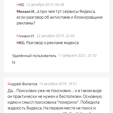
H
KG
12 декабря 2019, 06:48
а при чем тут сервисы Яндекса,
Михаил И.
,
если разговор об антиспаме и блокировщике
рекламы?
М
ихаил И.
22 декабря 2019, 22:45
Разговор о рекламе яндекса
HKG
,
Удалённый пользователь
11 февраля 2021, 23:30
hi
А
ндрей Филатов
14 декабря 2019, 18:51
Да... Поисковик уже не поисковик... и в таком виде
он практически не нужен и бесполезен. Основную
идею и смысл поисковика "похерили". Победила
жадность Яндекса. На первом месте не поиск и