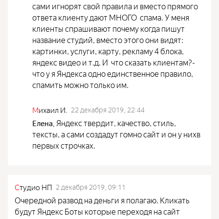
сами игнорят свой правила и вместо прямого
ответа клиенту дают МНОГО спама. У меня
клиенты спрашивают почему когда пишут
название студий, вместо этого они видят:
картинки, услуги, карту, рекламу 4 блока,
яндекс видео и т.д. И что сказать клиентам?-
что у я Яндекса одно единственное правило,
спамить можно только им.
М
ихаил И.
22 декабря 2019, 22:44
Яндекс твердит, качество, стиль,
Елена
,
тексты, а сами создадут гомно сайт и он у нихв
первых строчках.
С
тудио НП
2 декабря 2019, 09:11
Очередной развод на деньги я полагаю. Кликать
будут Яндекс Боты которые переходя на сайт