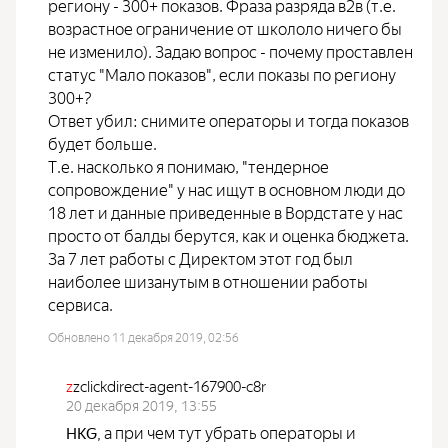
региону - 300+ показов. Фраза разряда в2в (т.е.
возрастное ограничение от школоло ничего бы
не изменило). Задаю вопрос - почему проставлен
статус "Мало показов", если показы по региону
300+?
Ответ убил: снимите операторы и тогда показов
будет больше.
Т.е. насколько я понимаю, "тендерное
сопровождение" у нас ищут в основном люди до
18 лет и данные приведенные в Вордстате у нас
просто от балды берутся, как и оценка бюджета.
За 7 лет работы с Директом этот год был
наиболее шизанутым в отношении работы
сервиса.
Обновлено 11 декабря 2019, 02:56
z
zclickdirect-agent-167900-c8r
20 декабря 2019, 13:55
а при чем тут убрать операторы и
HKG
,