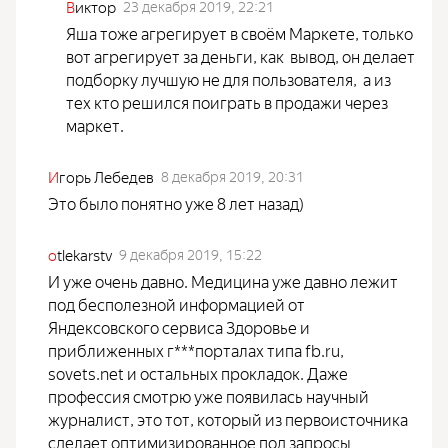
В
иктор
23 декабря 2019, 22:21
Яша тоже агрегирует в своём Маркете, только
вот агрегирует за деньги, как вывод, он делает
подборку лучшую не для пользователя, а из
тех кто решился поиграть в продажи через
маркет.
И
горь Лебедев
8 декабря 2019, 20:31
Это было понятно уже 8 лет назад)
o
tlekarstv
9 декабря 2019, 15:22
И уже очень давно. Медицина уже давно лежит
под бесполезной информацией от
Яндексовского сервиса Здоровье и
приближенных г***порталах типа fb.ru,
sovets.net и остальных прокладок. Даже
профессия смотрю уже появилась научный
журналист, это тот, который из первоисточника
сделает оптимизированное под запросы