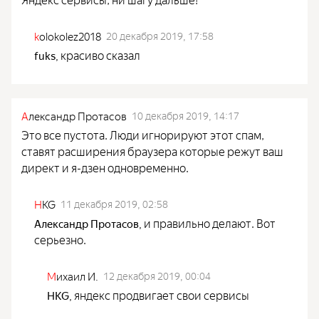
k
olokolez2018
20 декабря 2019, 17:58
красиво сказал
fuks
,
А
лександр Протасов
10 декабря 2019, 14:17
Это все пустота. Люди игнорируют этот спам,
ставят расширения браузера которые режут ваш
директ и я-дзен одновременно.
H
KG
11 декабря 2019, 02:58
и правильно делают. Вот
Александр Протасов
,
серьезно.
М
ихаил И.
12 декабря 2019, 00:04
яндекс продвигает свои сервисы
HKG
,