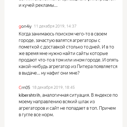
и кучей рекламы...
g
on4iy
11 декабря 2019, 14:37
Когда занимаюсь поиском чего-то в своем
городе, зачастую валятся агрегаторы с
пометкой с доставкой столько то дней. И в то
же время мне нужно найти сайты которые
продают что-то в том или ином городе. И опять
какой-нибудь агрегатор из Питера появляется
в выдаче... ну нафиг они мне?
C
rn05
18 декабря 2019, 18:45
аналогичная ситуация. В яндексе по
kibershtrih
,
моему направлению всякий шлак из
агрегаторов и сайт не попадает в топ. Причем
в гугле все норм.