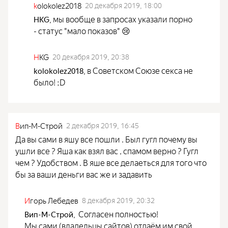
k
olokolez2018
20 декабря 2019, 18:00
мы вообще в запросах указали порно
HKG
,
- статус "мало показов" 😢
H
KG
20 декабря 2019, 20:38
в Советском Союзе секса не
kolokolez2018
,
было! ;D
В
ип-М-Строй
2 декабря 2019, 16:45
Да вы сами в яшу все пошли . Был гугл почему вы
ушли все ? Яша как взял вас , спамом верно ? Гугл
чем ? Удобством . В яше все делаеться для того что
бы за ваши деньги вас же и задавить
И
горь Лебедев
8 декабря 2019, 20:32
Согласен полностью!
Вип-М-Строй
,
Мы сами (владельцы сайтов) отдаём им свой